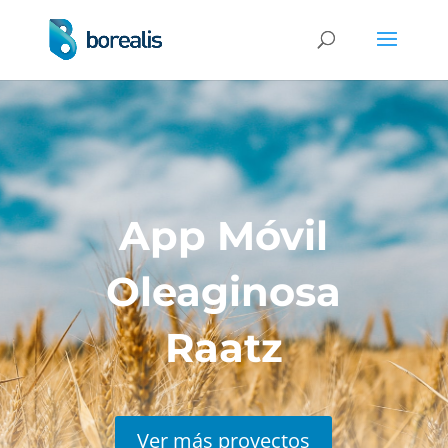
App Móvil
Oleaginosa
Raatz
Ver más proyectos