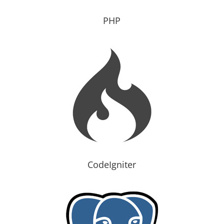
PHP
CodeIgniter